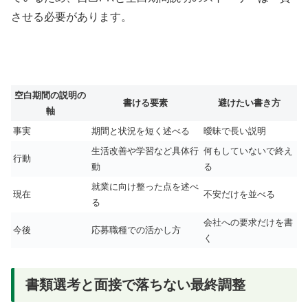
させる必要があります。
空白期間の説明の
書ける要素
避けたい書き方
軸
事実
期間と状況を短く述べる
曖昧で長い説明
生活改善や学習など具体行
何もしていないで終え
行動
動
る
就業に向け整った点を述べ
現在
不安だけを並べる
る
会社への要求だけを書
今後
応募職種での活かし方
く
書類選考と面接で落ちない最終調整