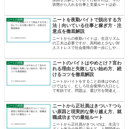
状態から入れる仕事と支援ルートは必ず
見つかります。本文では、できない理由
の整理、仕事選びの手順、未経験でも入
りやすい職種、サポステやジョブカフェ
ニートを夜勤バイトで脱出する方
ニートの就職
などの支援、応募が通りや...
法｜向いている仕事と稼ぎ方・注
意点を徹底解説
ニートからの夜勤バイトは、生活リズム
の工夫は必要ですが、高時給と少ない対
人ストレスで社会復帰の第一歩にしやす
い働き方です。 夜型の生活を続けてきた
人ほど体内時計を大きく変えずに働ける
ため、日勤よりハードルが低い場合もあ
ニートのバイトはやめとけ？言わ
ニートの就職
ります。ニートに夜勤バ...
れる理由と失敗しない始め方、続
けるコツを徹底解説
ニートがバイトをすること自体はやめと
けではなく、むしろ社会復帰の入口とし
て有効です。問題は、選び方を間違える
とメンタルと経歴の両方にダメージが出
て、やめとけと言われる状態に自分から
近づいてしまう点です。8-)ニートのバイ
ニートから正社員はきつい？つら
ニートの就職
トはやめとけ？言われ...
い原因と現実的な乗り越え方、就
職成功までの最短ルート
ニートから正社員がきついのは、生活リ
ズムと体力の急変に加えて、人間関係や