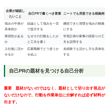
企業が確認し
自己PRで書くべき要素
ニートでも用意できる根拠例
たいこと
強みの中身が
結論として強みを一言
継続できた習慣を強みの根拠
具体的か
で提示する
にする
再現性がある
なぜその行動をしたか
学習計画や家事の段取りの工
か
と工夫を書く
夫を説明する
入社後に活か
応募職種でどう使うか
未経験でも活かし方を具体化
せるか
を結ぶ
する
自己PRの題材を見つける自己分析
重要 題材がないのではなく、題材として切り出す視点が
ないだけなので、行動を作業単位に分解すれば必ず材料が
出ます。