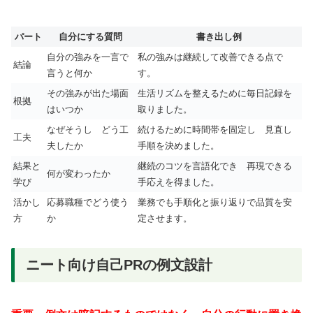
パート
自分にする質問
書き出し例
自分の強みを一言で
私の強みは継続して改善できる点で
結論
言うと何か
す。
その強みが出た場面
生活リズムを整えるために毎日記録を
根拠
はいつか
取りました。
なぜそうし どう工
続けるために時間帯を固定し 見直し
工夫
夫したか
手順を決めました。
結果と
継続のコツを言語化でき 再現できる
何が変わったか
学び
手応えを得ました。
活かし
応募職種でどう使う
業務でも手順化と振り返りで品質を安
方
か
定させます。
ニート向け自己PRの例文設計