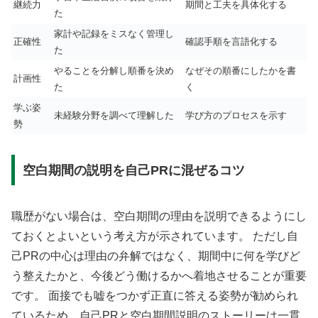
継続力
期間と工夫を具体化する
た
家計や記録をミスなく管理し
正確性
確認手順を言語化する
た
やることを分解し順番を決め
なぜその順番にしたかを書
計画性
た
く
学ぶ姿
未経験分野を調べて理解した
学び方のプロセスを示す
勢
空白期間の説明を自己PRに混ぜるコツ
職歴がない場合は、空白期間の理由を説明できるようにし
ておくとよいという考え方が示されています。 ただし自
己PRの中心は理由の弁解ではなく、期間中に何を学びど
う整えたかと、今後どう働けるかへ着地させることが重要
です。 面接でも嘘をつかず正直に答える姿勢が勧められ
ているため、自己PRと空白期間説明のストーリーは一貫