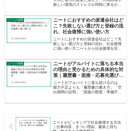
新しい環境のストレスが同時に来るから
です。結論として、いきなり完璧を目指
さず、体力作りと支援活用と段階的な働
き方でギャップを埋めれば、ニートでも
ニートにおすすめの派遣会社はど
ニートの就職
正社員化は十分に現実的に...
こ？失敗しない選び方と登録の流
れ、社会復帰に強い使い方
ニートにおすすめの派遣会社はどこ？失
敗しない選び方と登録の流れ、社会復帰
に強い使い方ニートから社会復帰を目指
すなら、派遣会社は現実的な選択肢の一
つです。理由は、応募や面接の負担を一
部肩代わりしてもらえたり、仕事紹介が
ニートがアルバイトに落ちる本当
ニートの就職
早かったり、研修やスキル...
の理由と受かるための具体的な対
策｜履歴書・面接・応募先選びを
徹底解説
ニートがアルバイトに落ち続けるのは、
能力不足よりも「履歴書の書き方」「空
白期間の説明」「面接の態度・準備不
足」といったポイントで損をしているケ
ースが多いです。 応募先と自分の条件の
ミスマッチや、就職支援サービスを使っ
ていないことも、落ちやす...
ニートがピッキングで社会復帰する方法
｜仕事内容、きつい理由、服装と持ち