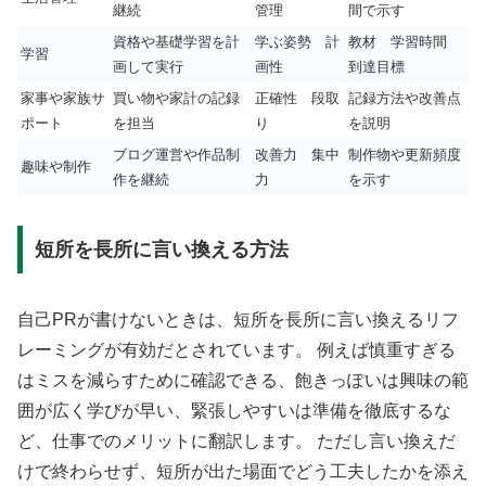
継続
管理
間で示す
資格や基礎学習を計
学ぶ姿勢 計
教材 学習時間
学習
画して実行
画性
到達目標
家事や家族サ
買い物や家計の記録
正確性 段取
記録方法や改善点
ポート
を担当
り
を説明
ブログ運営や作品制
改善力 集中
制作物や更新頻度
趣味や制作
作を継続
力
を示す
短所を長所に言い換える方法
自己PRが書けないときは、短所を長所に言い換えるリフ
レーミングが有効だとされています。 例えば慎重すぎる
はミスを減らすために確認できる、飽きっぽいは興味の範
囲が広く学びが早い、緊張しやすいは準備を徹底するな
ど、仕事でのメリットに翻訳します。 ただし言い換えだ
けで終わらせず、短所が出た場面でどう工夫したかを添え