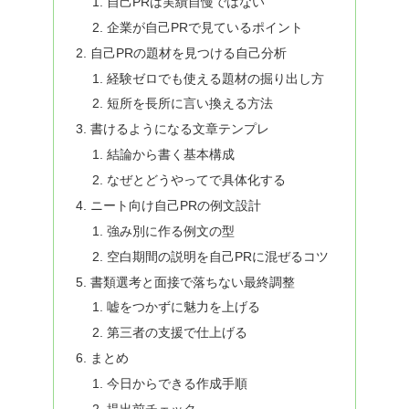
自己PRは実績自慢ではない
企業が自己PRで見ているポイント
自己PRの題材を見つける自己分析
経験ゼロでも使える題材の掘り出し方
短所を長所に言い換える方法
書けるようになる文章テンプレ
結論から書く基本構成
なぜとどうやってで具体化する
ニート向け自己PRの例文設計
強み別に作る例文の型
空白期間の説明を自己PRに混ぜるコツ
書類選考と面接で落ちない最終調整
嘘をつかずに魅力を上げる
第三者の支援で仕上げる
まとめ
今日からできる作成手順
提出前チェック