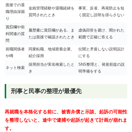
面接での退
金銭管理経験や退職経緯を
事実、反省、再発防止を短
職理由深掘
質問されたとき
く固定し説明を揺らさない
り
賞罰欄や前
履歴書に賞罰欄がある、ま
虚偽回答を避け、聞かれた
科関連の質
たは面接で確認されたとき
範囲で正確に答える
問
前職関係者
同業転職、地域密着企業、
伝聞と矛盾しない説明設計
や噂
紹介採用
にする
採用担当が実名検索したと
SNS整理と、発覚前提の説
ネット検索
き
明準備をする
刑事と民事の整理が最優先
再就職を本格化する前に、被害弁償と示談、起訴の可能性
を整理しないと、途中で逮捕や起訴が起きて計画が崩れま
す。