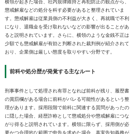
横領が起きた場合、社内規律維持と再犯防止の観点から、
懲戒解雇などの処分を科す必要があると整理されていま
す。懲戒解雇は従業員側の不利益が大きく、再就職で不利
になり、退職金を受け取れないなどの影響が出ることがあ
ると説明されています。さらに、横領のような金銭不正は
少額でも懲戒解雇が有効と判断された裁判例が紹介されて
おり、企業側は厳しい態度を取りやすい分野です。
前科や処分歴が発覚する主なルート
刑事事件として処理され有罪となれば前科が残り、履歴書
の賞罰欄がある場合に前科がバレる可能性があるという整
理があります。採用段階で前科に関連する質問があったの
に隠した場合、経歴詐称として懲戒処分や懲戒解雇につな
がり得ると説明されています。横領に限らず、採用側が必
要かつ合理的な範囲で申告を求めた場合、真実告知義務が