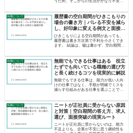
うため、そこからの生活がかなり不安定
になりやすいです。さらに、懲戒免職は
退職手当が不支給または一部不支給にな
ったり、既に受け取った退職手当の返納
履歴書の空白期間がひきこもりの
転職について
を命じられたりする可能性...
場合の書き方｜バレる不安を減ら
し、好印象に変える例文と面接対
策
ひきこもりによる空白期間があっても、
履歴書は書き方次第で不利を小さくでき
ます。 結論は、嘘は書かず、空白期間中
に取り組んだことと現在の就業可能な状
態を短く整理し、志望動機と自己PRで定
着の根拠を示すことです。 本文では、履
無能でもできる仕事はある 役立
転職について
歴書のどこに書くか...
たずでも向いている職種の選び方
と長く続けるコツを現実的に解説
無能でもできる仕事は、能力が低い人向
けの仕事ではなく、手順が明確でミスを
減らす仕組みがある仕事を選ぶことで見
つかります。 結論としては、ルーチン寄
りの仕事から始め、支援制度や訓練を使
って不安を減らし、段階的に選択肢を増
ニートが正社員に受からない原因
転職について
やすのが最短です。 こ...
と対策｜空白期間の答え方、求人
選び、面接突破の現実ルート
ニートが正社員に受からないのは、能力
不足よりも、企業が不安に思う継続性を