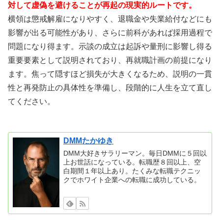
対して虚偽を避けることが再起の現実的ルートです。
横領は懲戒解雇になりやすく、退職金や失業給付などにも
影響が出る可能性があり、さらに前科があれば採用過程で
問題になり得ます。示談の成立は起訴や量刑に影響し得る
重要要素として説明されており、再就職計画の前提になり
ます。焦って隠すほど損失が大きくなるため、説明の一貫
性と再発防止の具体性を準備し、段階的に人生を立て直し
てください。
DMMたかゆき
DMM大好きサラリーマン。毎日DMMに５回以
上お世話になっている。転職歴８回以上、空
白期間１年以上あり。たくみな転職テクニッ
クでホワイト企業への転職に成功している。