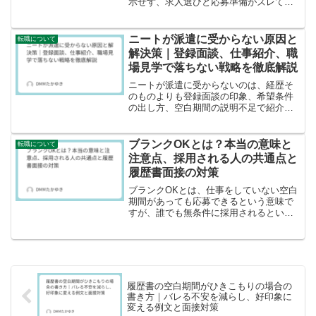
示せず、求人選びと応募準備がズレてい
るケースが多いからです。 結論として、
未経験OKの求人へ寄せ、空白期間の説明
を型で作り、応募数を確保し、必要なら
ニートが派遣に受からない原因と
転職について
支援機関を併用すれば...
解決策｜登録面談、仕事紹介、職
場見学で落ちない戦略を徹底解説
ニートが派遣に受からないのは、経歴そ
のものよりも登録面談の印象、希望条件
の出し方、空白期間の説明不足で紹介が
止まるケースが多いです。 結論として、
空白期間の説明を型で用意し、条件を現
実ラインに調整し、連絡速度と意欲を示
ブランクOKとは？本当の意味と
転職について
せば、派遣は社会復帰の...
注意点、採用される人の共通点と
履歴書面接の対策
ブランクOKとは、仕事をしていない空白
期間があっても応募できるという意味で
すが、誰でも無条件に採用されるという
意味ではありません。 採用されやすくす
るには、ブランク理由を短く整理し、今
は働ける根拠と仕事の勘を取り戻す準備
を示すことが重要です...
履歴書の空白期間がひきこもりの場合の
書き方｜バレる不安を減らし、好印象に
変える例文と面接対策