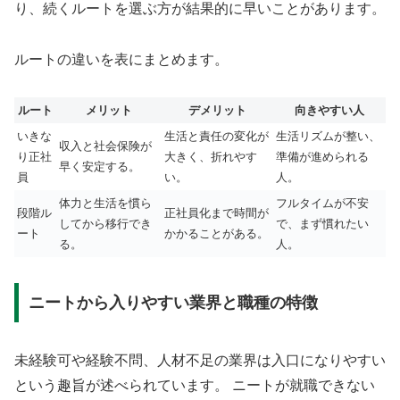
り、続くルートを選ぶ方が結果的に早いことがあります。
ルートの違いを表にまとめます。
ルート
メリット
デメリット
向きやすい人
いきな
生活と責任の変化が
生活リズムが整い、
収入と社会保険が
り正社
大きく、折れやす
準備が進められる
早く安定する。
員
い。
人。
体力と生活を慣ら
フルタイムが不安
段階ル
正社員化まで時間が
してから移行でき
で、まず慣れたい
ート
かかることがある。
る。
人。
ニートから入りやすい業界と職種の特徴
未経験可や経験不問、人材不足の業界は入口になりやすい
という趣旨が述べられています。 ニートが就職できない