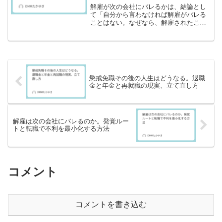
解雇が次の会社にバレるかは、結論とし
て「自分から言わなければ解雇がバレる
ことはない。なぜなら、解雇されたこと
が転職先の会社に自動的に通知される仕
組みは基本ないから」です。ただし、複
数の経路で解雇されることが発覚し得る
ケースもあります。面接で...
懲戒免職その後の人生はどうなる。退職
金と年金と再就職の現実、立て直し方
解雇は次の会社にバレるのか。発覚ルー
トと転職で不利を最小化する方法
コメント
コメントを書き込む