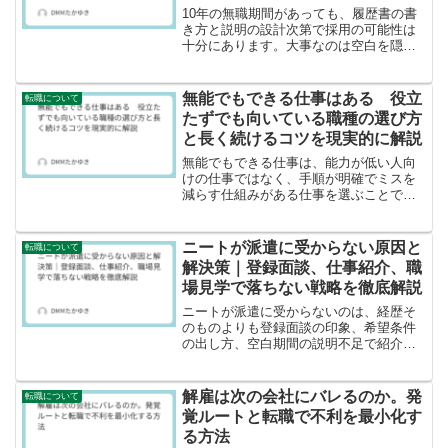
10年の無職期間があっても、履歴書の書
き方と説明の設計次第で採用の可能性は
十分にあります。大事なのは空白を隠す
ことではなく、空白期間を事実ベースで
整理し「現在は働ける状態」であること
を伝えることです。10年無職でも履歴書
無能でもできる仕事はある 役立
転職について
は通る 書き方と空白...
たずでも向いている職種の選び方
と長く続けるコツを現実的に解説
無能でもできる仕事は、能力が低い人向
けの仕事ではなく、手順が明確でミスを
減らす仕組みがある仕事を選ぶことで見
つかります。 結論としては、ルーチン寄
りの仕事から始め、支援制度や訓練を使
って不安を減らし、段階的に選択肢を増
ニートが派遣に受からない原因と
転職について
やすのが最短です。 こ...
解決策｜登録面談、仕事紹介、職
場見学で落ちない戦略を徹底解説
ニートが派遣に受からないのは、経歴そ
のものよりも登録面談の印象、希望条件
の出し方、空白期間の説明不足で紹介が
止まるケースが多いです。 結論として、
空白期間の説明を型で用意し、条件を現
実ラインに調整し、連絡速度と意欲を示
解雇は次の会社にバレるのか。発
転職について
せば、派遣は社会復帰の...
覚ルートと転職で不利を最小化す
る方法