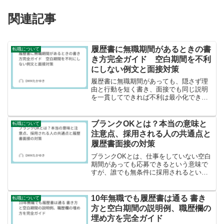
関連記事
履歴書に無職期間があるときの書
転職について
き方完全ガイド 空白期間を不利
にしない例文と面接対策
履歴書に無職期間があっても、隠さず理
由と行動を短く書き、面接でも同じ説明
を一貫してできれば不利は最小化できま
す。 本記事では、職歴欄の整理方法、理
由別の記入例、面接での答え方、準備の
進め方を要点だけ先に示し、無職を説明
ブランクOKとは？本当の意味と
転職について
可能な材料へ変える手順...
注意点、採用される人の共通点と
履歴書面接の対策
ブランクOKとは、仕事をしていない空白
期間があっても応募できるという意味で
すが、誰でも無条件に採用されるという
意味ではありません。 採用されやすくす
るには、ブランク理由を短く整理し、今
は働ける根拠と仕事の勘を取り戻す準備
10年無職でも履歴書は通る 書き
転職について
を示すことが重要です...
方と空白期間の説明例、職歴欄の
埋め方を完全ガイド